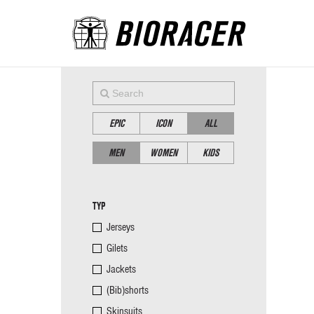
EPIC
ICON
ALL
MEN
WOMEN
KIDS
TYP
Jerseys
Gilets
Jackets
(Bib)shorts
Skinsuits